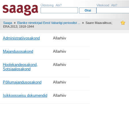
Üldotsing
Abi?
Viitekood
Abi?
Saaga
»
Elanike nimekirjad Eesti Vabariigi perioodist ...
»
Saare Maavalitsus;
ERA.2013; 1918-1944
Administratiivosakond
Allarhiiv
Majandusosakond
Allarhiiv
Hoolekandeosakond,
Allarhiiv
Sotsiaalosakond
Põllumajandusosakond
Allarhiiv
Isikkoosseisu dokumendid
Allarhiiv