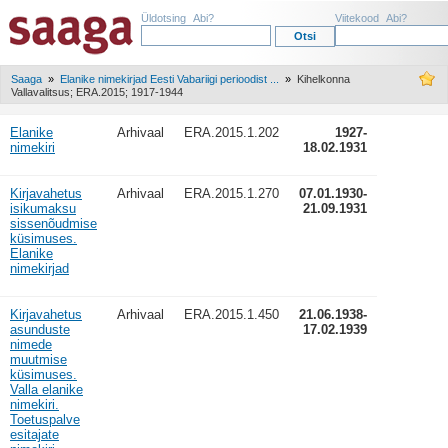
Üldotsing
Abi?
Viitekood
Abi?
Saaga
»
Elanike nimekirjad Eesti Vabariigi perioodist ...
»
Kihelkonna
Vallavalitsus; ERA.2015; 1917-1944
Elanike
Arhivaal
ERA.2015.1.202
1927-
nimekiri
18.02.1931
Kirjavahetus
Arhivaal
ERA.2015.1.270
07.01.1930-
isikumaksu
21.09.1931
sissenõudmise
küsimuses.
Elanike
nimekirjad
Kirjavahetus
Arhivaal
ERA.2015.1.450
21.06.1938-
asunduste
17.02.1939
nimede
muutmise
küsimuses.
Valla elanike
nimekiri.
Toetuspalve
esitajate