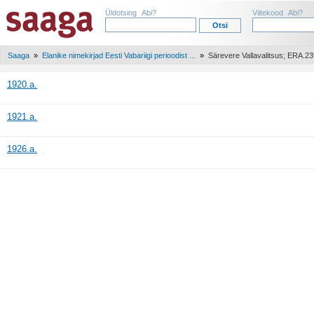
Üldotsing
Abi?
Viitekood
Abi?
Saaga
»
Elanike nimekirjad Eesti Vabariigi perioodist ...
»
Särevere Vallavalitsus; ERA.2
1920.a.
1921.a.
1926.a.