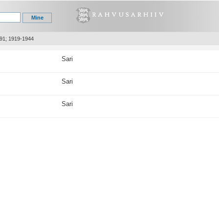
391; 1919-1944
Sari
Sari
Sari