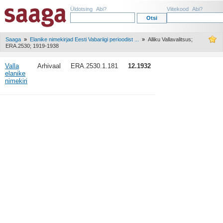
Üldotsing
Abi?
Viitekood
Abi?
Saaga
»
Elanike nimekirjad Eesti Vabariigi perioodist ...
»
Alliku Vallavalitsus;
ERA.2530; 1919-1938
Valla
Arhivaal
ERA.2530.1.181
12.1932
elanike
nimekiri