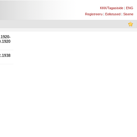
KKK/Tagasiside
|
ENG
Registreeru
|
Eelistused
|
Sisene
.1920-
9.1920
2.1938