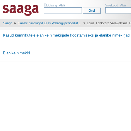
Üldotsing
Abi?
Viitekood
Abi?
Saaga
»
Elanike nimekirjad Eesti Vabariigi perioodist ...
»
Laius-Tähkvere Vallavalitsus;
Käsud kümnikutele elanike nimekirjade koostamiseks ja elanike nimekirjad
Elanike nimekiri