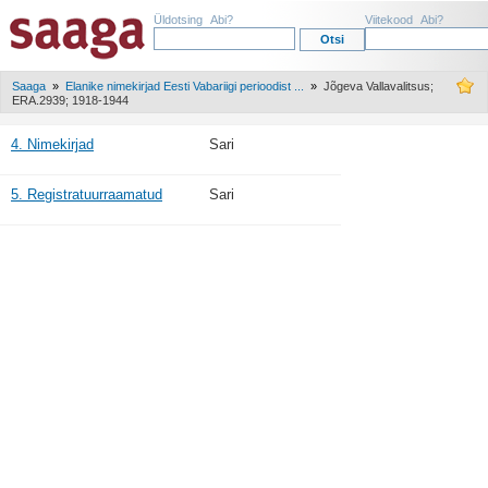
Üldotsing
Abi?
Viitekood
Abi?
Saaga
»
Elanike nimekirjad Eesti Vabariigi perioodist ...
»
Jõgeva Vallavalitsus;
ERA.2939; 1918-1944
4. Nimekirjad
Sari
5. Registratuurraamatud
Sari