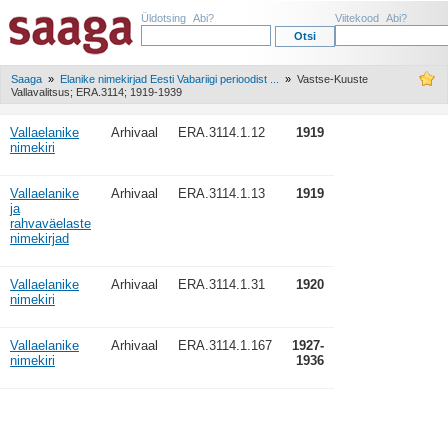
Üldotsing
Abi?
Viitekood
Abi?
Saaga
»
Elanike nimekirjad Eesti Vabariigi perioodist ...
»
Vastse-Kuuste
Vallavalitsus; ERA.3114; 1919-1939
Vallaelanike
Arhivaal
ERA.3114.1.12
1919
nimekiri
Vallaelanike
Arhivaal
ERA.3114.1.13
1919
ja
rahvaväelaste
nimekirjad
Vallaelanike
Arhivaal
ERA.3114.1.31
1920
nimekiri
Vallaelanike
Arhivaal
ERA.3114.1.167
1927-
nimekiri
1936