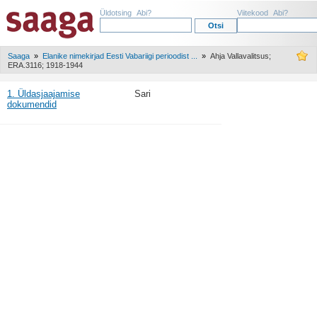
Üldotsing
Abi?
Viitekood
Abi?
Saaga
»
Elanike nimekirjad Eesti Vabariigi perioodist ...
»
Ahja Vallavalitsus;
ERA.3116; 1918-1944
1. Üldasjaajamise
Sari
dokumendid