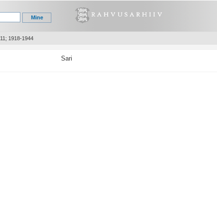
311; 1918-1944
Sari