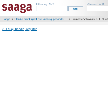
Üldotsing
Abi?
Viitekood
Abi?
Saaga
»
Elanike nimekirjad Eesti Vabariigi perioodist ...
»
Emmaste Vallavalitsus; ERA.4
8. Lauajuhendid, registrid