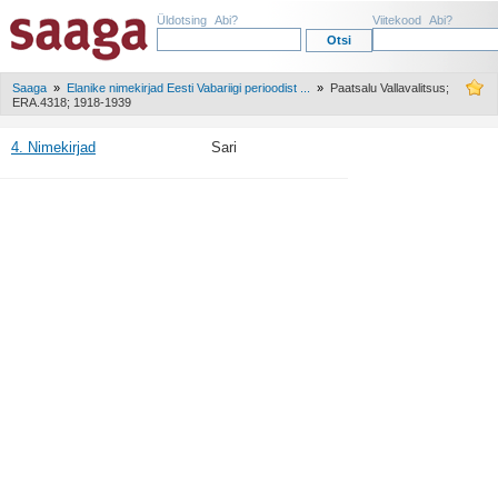
Üldotsing
Abi?
Viitekood
Abi?
Saaga
»
Elanike nimekirjad Eesti Vabariigi perioodist ...
»
Paatsalu Vallavalitsus;
ERA.4318; 1918-1939
4. Nimekirjad
Sari