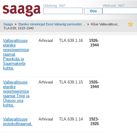
Üldotsing
Abi?
Viitekood
Abi?
Saaga
»
Elanike nimekirjad Eesti Vabariigi perioodist ...
»
Kõue Vallavalitsus;
TLA.639; 1918-1940
Vallavalitsuse
Arhivaal
TLA.639.1.16
1926-
elanike
1944
registreerimise
raamat
Paunküla ja
Saarmakerbi
kohta.
Vallavalitsuse
Arhivaal
TLA.639.1.15
1926-
elanike
1944
registreerimise
raamat Triigi ja
Ojasoo osa
kohta.
Vallavalitsuse
Arhivaal
TLA.639.1.14
1923-
protokolliraamat.
1926