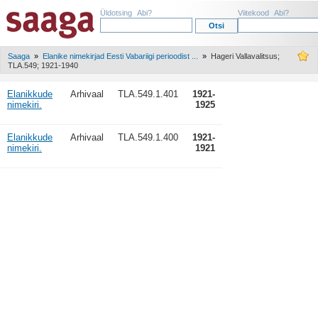
Üldotsing
Abi?
Viitekood
Abi?
Saaga
»
Elanike nimekirjad Eesti Vabariigi perioodist ...
»
Hageri Vallavalitsus;
TLA.549; 1921-1940
Elanikkude
Arhivaal
TLA.549.1.401
1921-
nimekiri.
1925
Elanikkude
Arhivaal
TLA.549.1.400
1921-
nimekiri.
1921