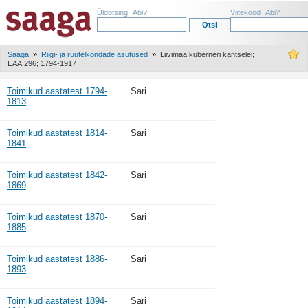
Üldotsing
Abi?
Viitekood
Abi?
Saaga
»
Riigi- ja rüütelkondade asutused
»
Liivimaa kuberneri kantselei;
EAA.296; 1794-1917
Toimikud aastatest 1794-
Sari
1813
Toimikud aastatest 1814-
Sari
1841
Toimikud aastatest 1842-
Sari
1869
Toimikud aastatest 1870-
Sari
1885
Toimikud aastatest 1886-
Sari
1893
Toimikud aastatest 1894-
Sari