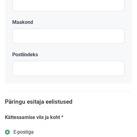
Maakond
Postiindeks
Päringu esitaja eelistused
Kättesaamise viis ja koht
*
E-postiga