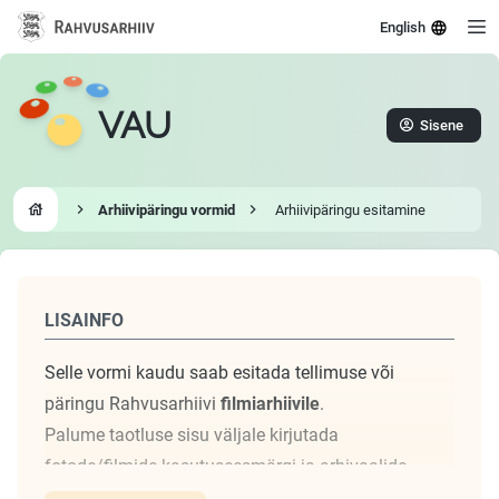
English
VAU
Sisene
Arhiivipäringu vormid
Arhiivipäringu esitamine
Go to homepage
LISAINFO
Selle vormi kaudu saab esitada tellimuse või
päringu Rahvusarhiivi
filmiarhiivile
.
Palume taotluse sisu väljale kirjutada
fotode/filmide kasutuseesmärgi ja arhivaalide
numbrid/viitekoodid. Kui soovite tellida korraga