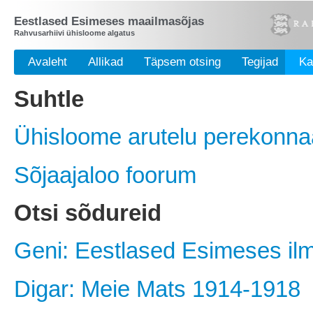
Eestlased Esimeses maailmasõjas
Rahvusarhiivi ühisloome algatus
Avaleht
Allikad
Täpsem otsing
Tegijad
Kas
Suhtle
Ühisloome arutelu perekonna
Sõjaajaloo foorum
Otsi sõdureid
Geni: Eestlased Esimeses il
Digar: Meie Mats 1914-1918