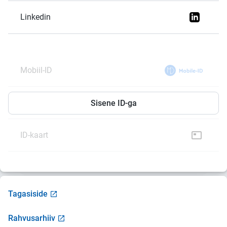
Linkedin
Mobiil-ID
Smart-ID
Sisene ID-ga
ID-kaart
Tagasiside
Rahvusarhiiv