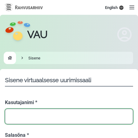
English
VAU
Sisene
Go to homepage
Sisene virtuaalsesse uurimissaali
Kasutajanimi
*
Salasõna
*