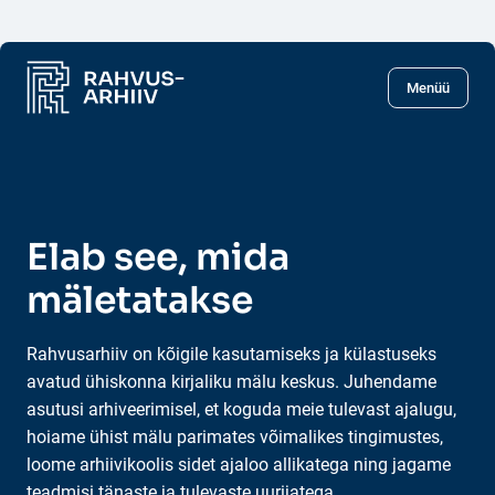
Liigu põhisisu juurde
Menüü
Elab see, mida
mäletatakse
Rahvusarhiiv on kõigile kasutamiseks ja külastuseks
avatud ühiskonna kirjaliku mälu keskus. Juhendame
asutusi arhiveerimisel, et koguda meie tulevast ajalugu,
hoiame ühist mälu parimates võimalikes tingimustes,
loome arhiivikoolis sidet ajaloo allikatega ning jagame
teadmisi tänaste ja tulevaste uurijatega.