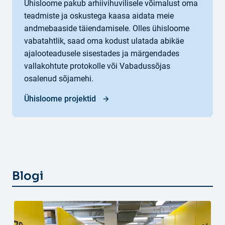
Ühisloome pakub arhiivihuvilisele võimalust oma
teadmiste ja oskustega kaasa aidata meie
andmebaaside täiendamisele. Olles ühisloome
vabatahtlik, saad oma kodust ulatada abikäe
ajalooteadusele sisestades ja märgendades
vallakohtute protokolle või Vabadussõjas
osalenud sõjamehi.
Ühisloome projektid
Blogi