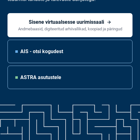
Sisene virtuaalsesse uurimissaali
Andmebaasid, digiteeritud arhiivallikad, koopiad ja päringud
AIS - otsi kogudest
ASTRA asutustele