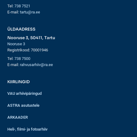
Tel:
738 7521
E-mail:
tartu@ra.ee
ÜLDAADRESS
Nooruse 3, 50411, Tartu
Nooruse 3
Registrikood: 70001946
Tel:
738 7500
E-mail:
rahvusarhiiv@ra.ee
KIIRLINGID
VAU arhiivipäringud
ASTRA asutustele
ARKAADER
Heli-, filmi- ja fotoarhiiv