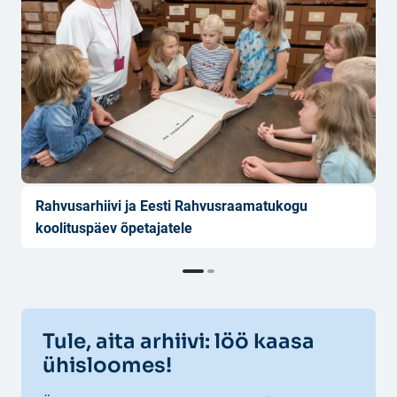
N
R
Rahvusarhiivi ja Eesti Rahvusraamatukogu
koolituspäev õpetajatele
Tule, aita arhiivi: löö kaasa
ühisloomes!