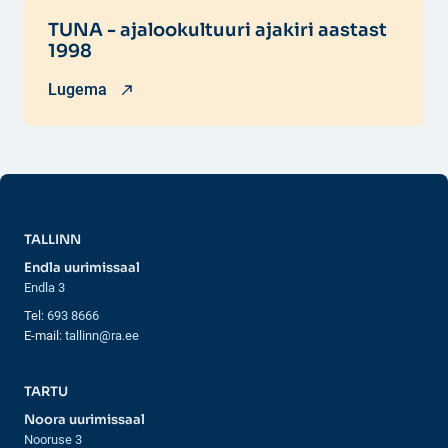
TUNA - ajalookultuuri ajakiri aastast
1998
Lugema
TALLINN
Endla uurimissaal
Endla 3
Tel:
693 8666
E-mail:
tallinn@ra.ee
TARTU
Noora uurimissaal
Nooruse 3