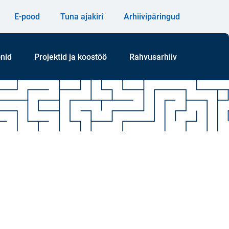
E-pood
Tuna ajakiri
Arhiivipäringud
onid
Projektid ja koostöö
Rahvusarhiiv