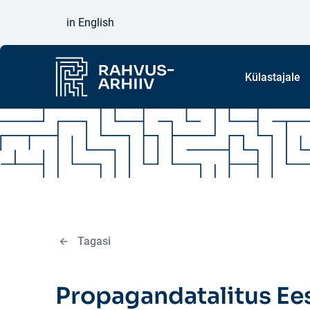
Liigu põhisisu juurde
in English
Külastajale
Tagasi
Propagandatalitus Ees