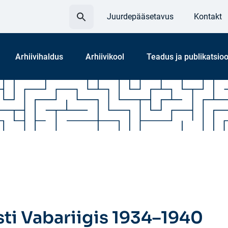
Otsi:
Juurdepääsetavus
Kontakt
Arhiivihaldus
Arhiivikool
Teadus ja publikatsio
ti Vabariigis 1934–1940