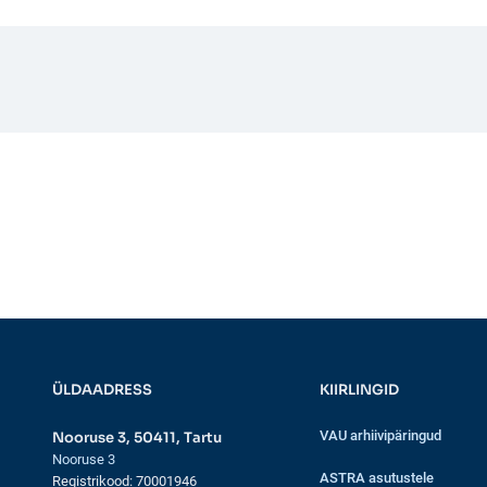
ÜLDAADRESS
KIIRLINGID
VAU arhiivipäringud
Nooruse 3, 50411, Tartu
Nooruse 3
ASTRA asutustele
Registrikood: 70001946