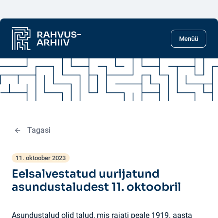
Liigu põhisisu juurde
Menüü
Tagasi
11. oktoober 2023
Eelsalvestatud uurijatund
asundustaludest 11. oktoobril
Asundustalud olid talud, mis rajati peale 1919. aasta