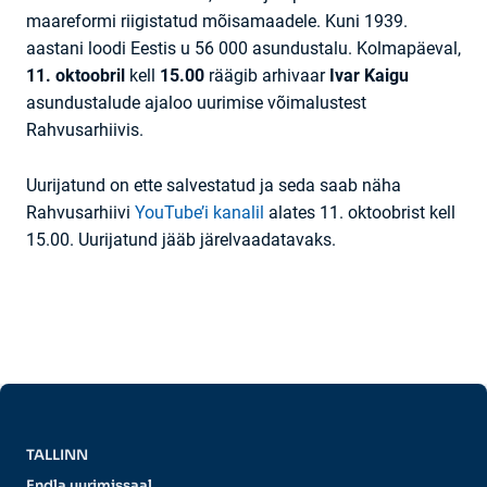
maareformi riigistatud mõisamaadele. Kuni 1939.
aastani loodi Eestis u 56 000 asundustalu. Kolmapäeval,
11. oktoobril
kell
15.00
räägib arhivaar
Ivar Kaigu
asundustalude ajaloo uurimise võimalustest
Rahvusarhiivis.
Uurijatund on ette salvestatud ja seda saab näha
Rahvusarhiivi
YouTube’i kanalil
alates 11. oktoobrist kell
15.00. Uurijatund jääb järelvaadatavaks.
TALLINN
Endla uurimissaal