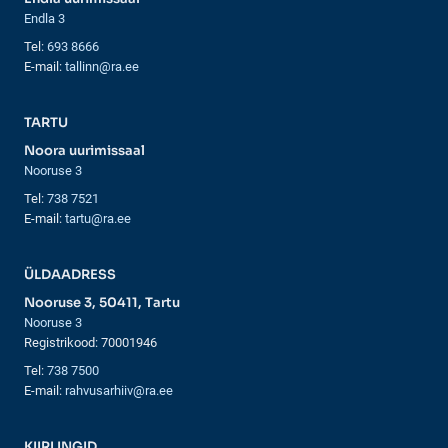
Endla 3
Tel:
693 8666
E-mail:
tallinn@ra.ee
TARTU
Noora uurimissaal
Nooruse 3
Tel:
738 7521
E-mail:
tartu@ra.ee
ÜLDAADRESS
Nooruse 3, 50411, Tartu
Nooruse 3
Registrikood: 70001946
Tel:
738 7500
E-mail:
rahvusarhiiv@ra.ee
KIIRLINGID