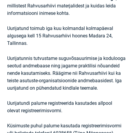
millistest Rahvusarhiivi materjalidest ja kuidas leida
informatsiooni inimese kohta.
Uurijatund toimub iga kuu kolmandal kolmapäeval
algusega kell 15 Rahvusarhiivi hoones Madara 24,
Tallinnas.
Uurijatunnis tutvustame suguvõsauurimise ja kodulooga
seotud andmebaase ning jagame praktilisi nõuandeid
nende kasutamiseks. Räägime nii Rahvusarhiivi kui ka
teiste asutuste-organisatsioonide andmebaasidest. Iga
uurijatund on pühendatud kindlale teemale.
Uurijatundi palume registreerida kasutades allpool
olevat registreerimisvormi.
Küsimuste puhul palume kasutada registreerimisvormi