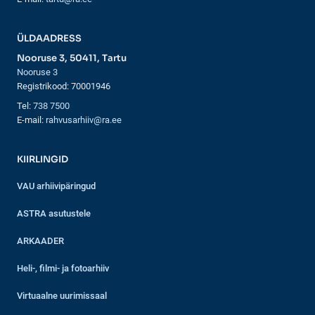
ÜLDAADRESS
Nooruse 3, 50411, Tartu
Nooruse 3
Registrikood: 70001946
Tel:
738 7500
E-mail:
rahvusarhiiv@ra.ee
KIIRLINGID
VAU arhiivipäringud
ASTRA asutustele
ARKAADER
Heli-, filmi- ja fotoarhiiv
Virtuaalne uurimissaal