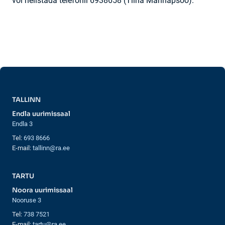
või helistada telefonil 6938658 (Tiina Männapsoo).
TALLINN
Endla uurimissaal
Endla 3
Tel:
693 8666
E-mail:
tallinn@ra.ee
TARTU
Noora uurimissaal
Nooruse 3
Tel:
738 7521
E-mail:
tartu@ra.ee