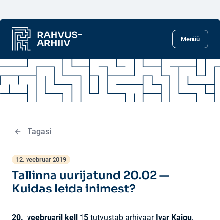
Liigu põhisisu juurde
Menüü
Tagasi
12. veebruar 2019
Tallinna uurijatund 20.02 —
Kuidas leida inimest?
20. veebruaril kell 15
tutvustab arhivaar
Ivar Kaigu
,