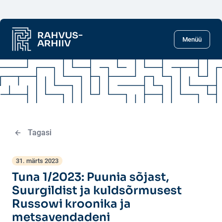
Liigu põhisisu juurde
Menüü
Tagasi
31. märts 2023
Tuna 1/2023: Puunia sõjast,
Suurgildist ja kuldsõrmusest
Russowi kroonika ja
metsavendadeni