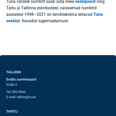
Tuna värsket numbrit saab osta meie
veebipoest
ning
Tartu ja Tallinna esindustest, varasemad numbrid
aastatest 1998–2021 on terviktekstina leitavad
Tuna
veebist
. Kevadisi lugemiselamusi!
TALLINN
Endla uurimissaal
Endla 3
Tel:
693 8666
E-mail:
tallinn@ra.ee
TARTU