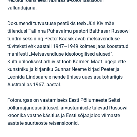
Rezoldi rollist eesti Abhaasia-kolonisatsiooni
vallandajana.
Dokumendi tutvustuse peatükis teeb Jüri Kivimäe
täiendusi Tallinna Pühavaimu pastori Balthasar Russowi
tundmiseks ning Peeter Kaasik avab metsavendluse
tüviteksti ehk aastail 1947–1949 kolmes jaos koostatud
manifesti „Metsavendluse ideoloogilised alused“.
Kultuuriloolisest arhiivist toob Karmen Maat lugeja ette
kunstniku ja kirjaniku Gunnar Neeme kirjad Peeter ja
Leonida Lindsaarele nende ühises uues asukohariigis
Austraalias 1967. aastal.
Fotonurgas on vaatamiseks Eesti Põllumeeste Seltsi
põllumajandusnäitused, arvustamisele tulevad Russowi
kroonika vastne käsitlus ja Eesti sõjaajaloo viimaste
aastate suurteoste retsensioonid.