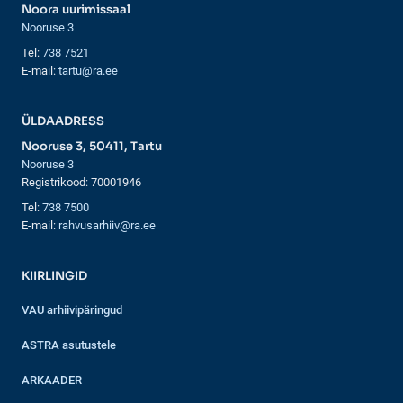
Noora uurimissaal
Nooruse 3
Tel:
738 7521
E-mail:
tartu@ra.ee
ÜLDAADRESS
Nooruse 3, 50411, Tartu
Nooruse 3
Registrikood: 70001946
Tel:
738 7500
E-mail:
rahvusarhiiv@ra.ee
KIIRLINGID
VAU arhiivipäringud
ASTRA asutustele
ARKAADER