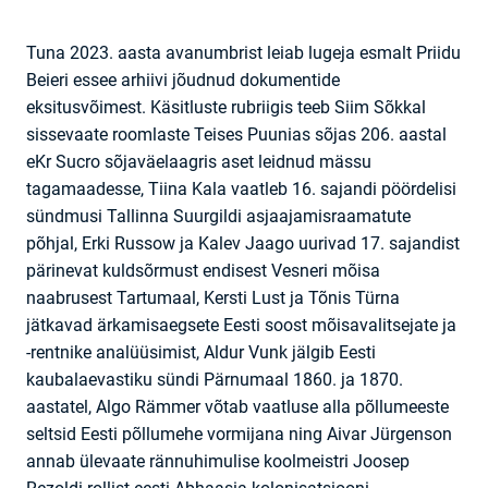
Tuna 2023. aasta avanumbrist leiab lugeja esmalt Priidu
Beieri essee arhiivi jõudnud dokumentide
eksitusvõimest. Käsitluste rubriigis teeb Siim Sõkkal
sissevaate roomlaste Teises Puunias sõjas 206. aastal
eKr Sucro sõjaväelaagris aset leidnud mässu
tagamaadesse, Tiina Kala vaatleb 16. sajandi pöördelisi
sündmusi Tallinna Suurgildi asjaajamisraamatute
põhjal, Erki Russow ja Kalev Jaago uurivad 17. sajandist
pärinevat kuldsõrmust endisest Vesneri mõisa
naabrusest Tartumaal, Kersti Lust ja Tõnis Türna
jätkavad ärkamisaegsete Eesti soost mõisavalitsejate ja
-rentnike analüüsimist, Aldur Vunk jälgib Eesti
kaubalaevastiku sündi Pärnumaal 1860. ja 1870.
aastatel, Algo Rämmer võtab vaatluse alla põllumeeste
seltsid Eesti põllumehe vormijana ning Aivar Jürgenson
annab ülevaate rännuhimulise koolmeistri Joosep