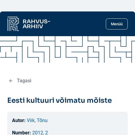
Liigu põhisisu juurde
Menüü
Tagasi
Eesti kultuuri võimatu mõiste
Autor:
Viik, Tõnu
Number:
2012, 2