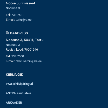
Noora uurimissaal
Nooruse 3
Tel:
738 7521
E-mail:
tartu@ra.ee
ÜLDAADRESS
Nooruse 3, 50411, Tartu
Nooruse 3
Registrikood: 70001946
Tel:
738 7500
E-mail:
rahvusarhiiv@ra.ee
KIIRLINGID
VAU arhiivipäringud
ASTRA asutustele
ARKAADER