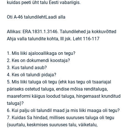
kuidas peeti üht talu Eesti vabariigis.
Oti A-46 talundileht
Laadi alla
Allikas: ERA.1831.1.3146. Talundilehed ja kokkuvõtted
Ahja valla talundite kohta, III jsk. Leht 116-117
1. Mis liiki ajalooallikaga on tegu?
2. Kes on dokumendi koostaja?
3. Kus talund asub?
4. Kes oli talundi pidaja?
5. Mis liiki taluga oli tegu (ehk kas tegu oli tsaariajal
päriseks ostetud taluga, endise mõisa renditaluga,
maareformi käigus loodud taluga, hingemaast krunditud
taluga)?
6. Kui palju oli talundil maad ja mis liiki maaga oli tegu?
7. Kuidas Sa hindad, millises suuruses taluga oli tegu
(suurtalu, keskmises suuruses talu, väiketalu,