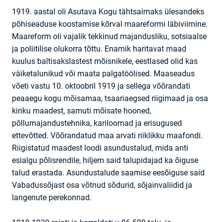
1919. aastal oli Asutava Kogu tähtsaimaks ülesandeks
põhiseaduse koostamise kõrval maareformi läbiviimine.
Maareform oli vajalik tekkinud majandusliku, sotsiaalse
ja poliitilise olukorra tõttu. Enamik haritavat maad
kuulus baltisakslastest mõisnikele, eestlased olid kas
väiketalunikud või maata palgatöölised. Maaseadus
võeti vastu 10. oktoobril 1919 ja sellega võõrandati
peaaegu kogu mõisamaa, tsaariaegsed riigimaad ja osa
kiriku maadest, samuti mõisate hooned,
põllumajandustehnika, kariloomad ja erisugused
ettevõtted. Võõrandatud maa arvati riiklikku maafondi.
Riigistatud maadest loodi asundustalud, mida anti
esialgu põlisrendile, hiljem said talupidajad ka õiguse
talud erastada. Asundustalude saamise eesõiguse said
Vabadussõjast osa võtnud sõdurid, sõjainvaliidid ja
langenute perekonnad.