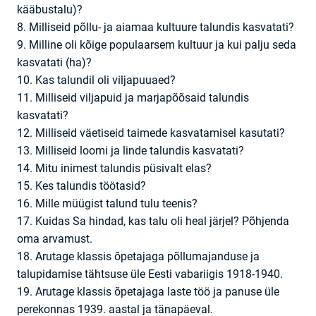
kääbustalu)?
8. Milliseid põllu- ja aiamaa kultuure talundis kasvatati?
9. Milline oli kõige populaarsem kultuur ja kui palju seda
kasvatati (ha)?
10. Kas talundil oli viljapuuaed?
11. Milliseid viljapuid ja marjapõõsaid talundis
kasvatati?
12. Milliseid väetiseid taimede kasvatamisel kasutati?
13. Milliseid loomi ja linde talundis kasvatati?
14. Mitu inimest talundis püsivalt elas?
15. Kes talundis töötasid?
16. Mille müügist talund tulu teenis?
17. Kuidas Sa hindad, kas talu oli heal järjel? Põhjenda
oma arvamust.
18. Arutage klassis õpetajaga põllumajanduse ja
talupidamise tähtsuse üle Eesti vabariigis 1918-1940.
19. Arutage klassis õpetajaga laste töö ja panuse üle
perekonnas 1939. aastal ja tänapäeval.