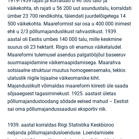
1919-1939 rajati ja korraldati u 96 500 talu- ja
väikekohta, sh rajati u 56 200 uut asundustalu, korraldati
ümber 23 700 rendikohta, täiendati juurdelõigetega 14
500 väikekohta. Maareformist sai osa u 400 000 inimest
ehk u 2/3 põllumajanduslikust rahvastikust. 1939.
aastal oli Eestis umbes 140 000 talu, mille keskmine
suurus oli 23 hektarit. Riigis oli enamus väiketaludel.
Maareformi tulemusel asendus palgatööjõul baseeruv
suurmaapidamine väikemaapidamisega. Maarahva
sotsiaalne struktuur muutus homogeensemaks, tekkis
ulatuslik riigile lojaalne väikeomanike kiht.
Majanduslikult võimaldas maareform kiiresti üle saada
sõjaaegsest tagasiminekust. 1925. aastast ületas
põllumajandustoodang sõdade eelsed mahud – Eestist
sai oma põllumajandussaadusi eksportiv riik.
1939. aastal korraldas Riigi Statistika Keskbüroo
neljanda põllumajandusloenduse. Loendamisele