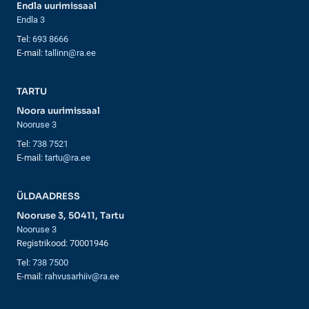
Endla uurimissaal
Endla 3
Tel:
693 8666
E-mail:
tallinn@ra.ee
TARTU
Noora uurimissaal
Nooruse 3
Tel:
738 7521
E-mail:
tartu@ra.ee
ÜLDAADRESS
Nooruse 3, 50411, Tartu
Nooruse 3
Registrikood: 70001946
Tel:
738 7500
E-mail:
rahvusarhiiv@ra.ee