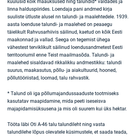
kuulusid kõik maaüksused ning talundid* valdades ja
linna halduspiirides. Loendaja pani andmed kirja
suuliste ütluste alusel nn talundi- ja maalehtedele. 1939.
aasta loenduse talundi- ja maalehed on peaaegu
täielikult Rahvusarhiivis säilinud, kaetud on kõik Eesti
maakonnad ja vallad. Seega on tegemist ühega
vähestest terviklikult säilinud loendusandmetest Eesti
territooriumil enne Teist maailmasõda. Talundi- ja
maalehed sisaldavad rikkalikku andmestikku: talundi
suurus, maakasutus, põllu- ja aiakultuurid, hooned,
põllutööriistad, loomad, talu rahvastik.
* Talund oli iga põllumajandussaaduste tootmiseks
kasutatav maapidamine, mida peeti iseseisva
majapidamisüksusena ja mis oli suurem kui üks hektar.
Tööta läbi Oti A-46 talu talundileht ning vasta
talundilehe lõpus olevatele küsimustele, et saada teada,