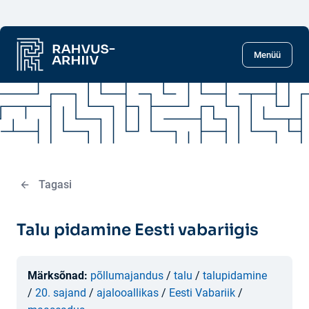
Liigu põhisisu juurde
Menüü
Tagasi
Talu pidamine Eesti vabariigis
Märksõnad:
põllumajandus
/
talu
/
talupidamine
/
20. sajand
/
ajalooallikas
/
Eesti Vabariik
/