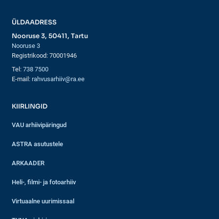
ÜLDAADRESS
Nooruse 3, 50411, Tartu
Nooruse 3
Registrikood: 70001946
Tel:
738 7500
E-mail:
rahvusarhiiv@ra.ee
KIIRLINGID
VAU arhiivipäringud
ASTRA asutustele
ARKAADER
Heli-, filmi- ja fotoarhiiv
Virtuaalne uurimissaal