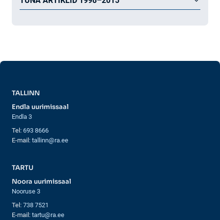
TUNA ARTIKLID 1998–2015
TALLINN
Endla uurimissaal
Endla 3
Tel:
693 8666
E-mail:
tallinn@ra.ee
TARTU
Noora uurimissaal
Nooruse 3
Tel:
738 7521
E-mail:
tartu@ra.ee