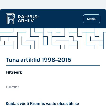
Liigu põhisisu juurde
Menüü
Tuna artiklid 1998–2015
Filtreeri:
Tulemusi:
Kuidas võeti Kremlis vastu otsus ühise