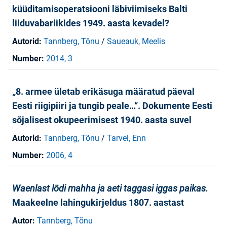
küüditamisoperatsiooni läbiviimiseks Balti
liiduvabariikides 1949. aasta kevadel?
Autorid:
Tannberg, Tõnu
/
Saueauk, Meelis
Number:
2014, 3
„8. armee ületab erikäsuga määratud päeval
Eesti riigipiiri ja tungib peale…“. Dokumente Eesti
sõjalisest okupeerimisest 1940. aasta suvel
Autorid:
Tannberg, Tõnu
/
Tarvel, Enn
Number:
2006, 4
Waenlast lödi mahha ja aeti taggasi iggas paikas.
Maakeelne lahingukirjeldus 1807. aastast
Autor:
Tannberg, Tõnu